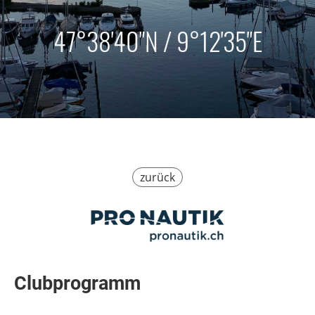
47°38'40"N / 9°12'35"E
zurück
Clubprogramm