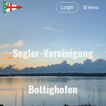
Login
Menü
Segler-Vereinigung
Bottighofen